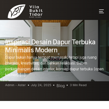
Inspirasi Desain Dapur Terbuka
Minimalis Modern
Dapur bukan hanya tempat memasak, tetapi juga ruang
interaksi, kreativitas, dan bahkan relaksasi. Dalam
perkembangan desain interior, konsep dapur terbuka (open
kitchen) […]
Admin - Aster
July 24, 2025
Blog
3 Min Read