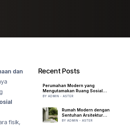
Recent Posts
maan dan
nya
Perumahan Modern yang
Mengutamakan Ruang Sosial
ng
Bersama
BY ADMIN - ASTER
sial
Rumah Modern dengan
Sentuhan Arsitektur
Dinamis
BY ADMIN - ASTER
ra fisik,