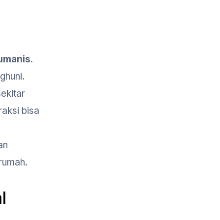
umanis
.
ghuni.
ekitar
aksi bisa
an
 rumah.
l