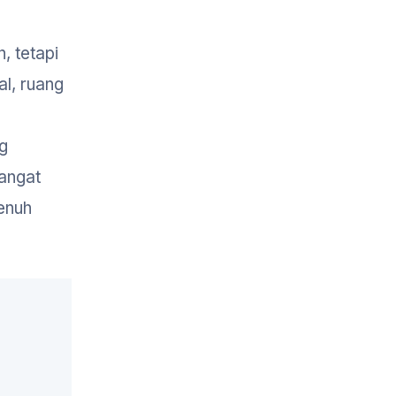
 tetapi
al, ruang
ng
hangat
enuh