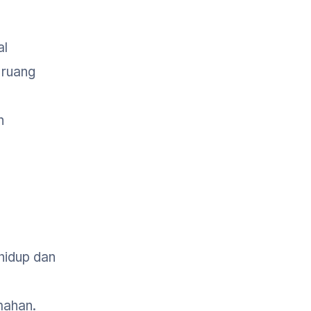
al
 ruang
n
hidup dan
mahan.