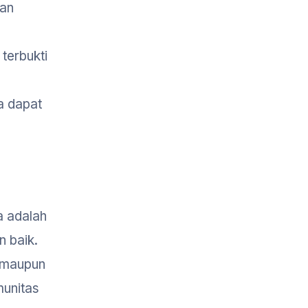
gan
terbukti
a dapat
a adalah
 baik.
 maupun
munitas