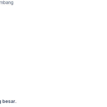
embang
g besar
.