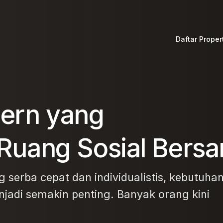
Daftar Proper
ern yang
Cluster Spaci
Cluster Azale
uang Sosial Bers
erba cepat dan individualistis, kebutuha
njadi semakin penting. Banyak orang kini