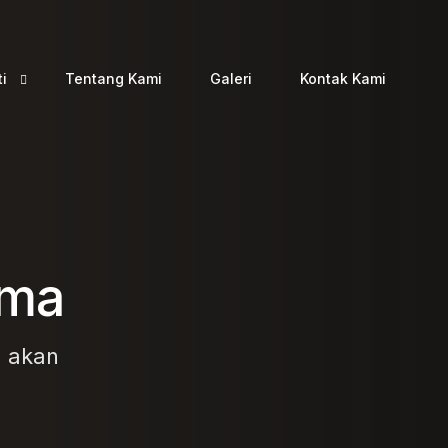
ti
Tentang Kami
Galeri
Kontak Kami
o
a
ama
n akan