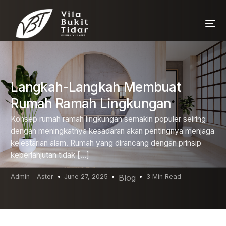
Langkah-Langkah Membuat
Rumah Ramah Lingkungan
Konsep rumah ramah lingkungan semakin populer seiring
dengan meningkatnya kesadaran akan pentingnya menjaga
kelestarian alam. Rumah yang dirancang dengan prinsip
keberlanjutan tidak […]
Admin - Aster
June 27, 2025
Blog
3 Min Read