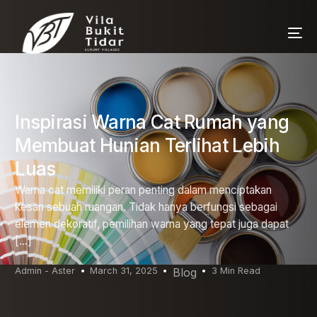
Inspirasi Warna Cat Rumah yang
Membuat Hunian Terlihat Lebih
Luas
Warna cat memiliki peran penting dalam menciptakan
kesan sebuah ruangan. Tidak hanya berfungsi sebagai
elemen dekoratif, pemilihan warna yang tepat juga dapat
[…]
Admin - Aster
March 31, 2025
Blog
3 Min Read