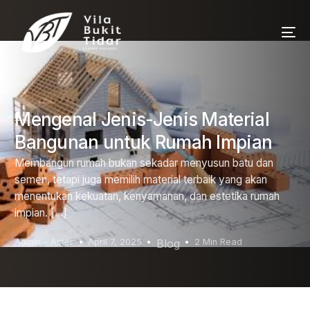
Mengenal Jenis-Jenis Material
Bangunan untuk Rumah Impian
Membangun rumah bukan sekadar menyusun batu dan
semen, tetapi juga memilih material terbaik yang akan
menentukan kekuatan, kenyamanan, dan estetika rumah
impian. […]
Admin - Aster
April 7, 2025
Blog
2 Min Read