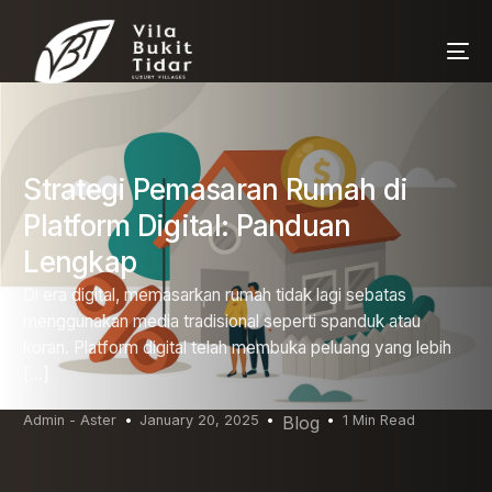
Strategi Pemasaran Rumah di
Platform Digital: Panduan
Lengkap
Di era digital, memasarkan rumah tidak lagi sebatas
menggunakan media tradisional seperti spanduk atau
koran. Platform digital telah membuka peluang yang lebih
[…]
Admin - Aster
January 20, 2025
Blog
1 Min Read