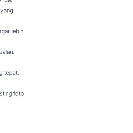
Anda.
 yang
gar lebih
ualan.
 tepat.
ting foto