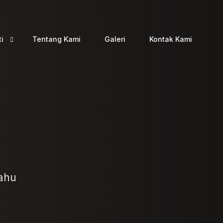
ti
Tentang Kami
Galeri
Kontak Kami
o
a
tahu