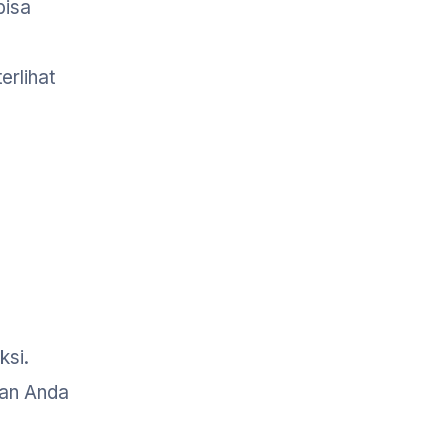
bisa
rlihat
ksi.
dan Anda