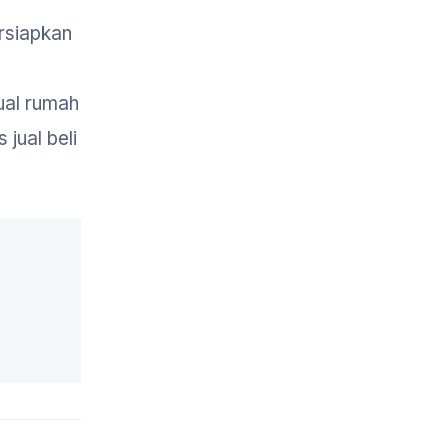
rsiapkan
ual rumah
jual beli