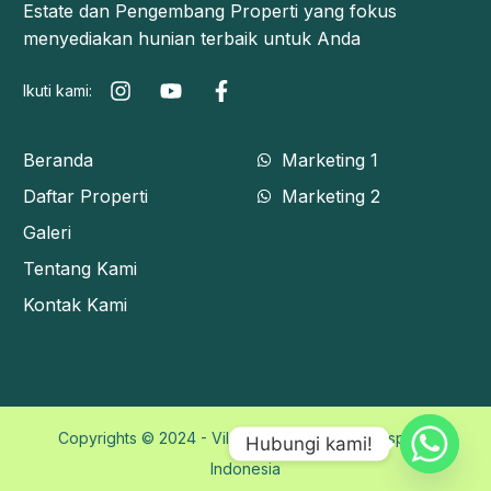
Estate dan Pengembang Properti yang fokus
menyediakan hunian terbaik untuk Anda
Ikuti kami:
Beranda
Marketing 1
Daftar Properti
Marketing 2
Galeri
Tentang Kami
Kontak Kami
Copyrights © 2024 - Vila Bukit Tidar by Codespace
Hubungi kami!
Indonesia